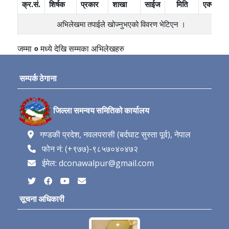
क्र.सं.
शिर्षक
प्रकार
शाखा
साईज
मिति
एक्सन
अभिलेखमा तपाईले खोज्‍नुभएको विवरण भेटिएन ।
जम्मा
०
मध्ये
देखि
सम्मका अभिलेखहरु
सम्पर्क ठेगाना
जिल्ला समन्वय समितिको कार्यालय
गण्डकी प्रदेश, नवलपरासी (बर्दघाट सुस्ता पूर्व), नेपाल
फोन नं: (+९७७)-९८५७०४०४७२
ईमेल: dconawalpur@gmail.com
सूचना अधिकारी