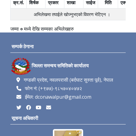
क्र.सं.
शिर्षक
प्रकार
शाखा
साईज
मिति
एक्सन
अभिलेखमा तपाईले खोज्‍नुभएको विवरण भेटिएन ।
जम्मा
०
मध्ये
देखि
सम्मका अभिलेखहरु
सम्पर्क ठेगाना
जिल्ला समन्वय समितिको कार्यालय
गण्डकी प्रदेश, नवलपरासी (बर्दघाट सुस्ता पूर्व), नेपाल
फोन नं: (+९७७)-९८५७०४०४७२
ईमेल: dconawalpur@gmail.com
सूचना अधिकारी