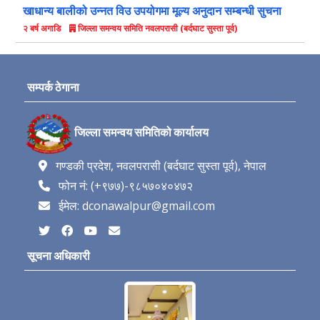
खाधान्य बालीको उन्नत विउ उपयोगमा मूल्य अनुदान सम्बन्धी सुचना
जिल्ला समन्वय समिति नवलपरासी (बर्दघाट सुस्ता पूर्व)
२ बर्ष अगाडि
सम्पर्क ठेगाना
जिल्ला समन्वय समितिको कार्यालय
गण्डकी प्रदेश, नवलपरासी (बर्दघाट सुस्ता पूर्व), नेपाल
फोन नं: (+९७७)-९८५७०४०४७२
ईमेल: dconawalpur@gmail.com
सूचना अधिकारी