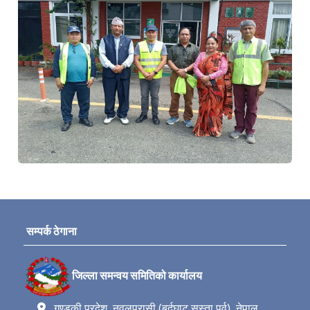
सम्पर्क ठेगाना
जिल्ला समन्वय समितिको कार्यालय
गण्डकी प्रदेश, नवलपरासी (बर्दघाट सुस्ता पूर्व), नेपाल