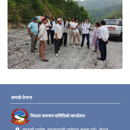
सम्पर्क ठेगाना
जिल्ला समन्वय समितिको कार्यालय
गण्डकी प्रदेश, नवलपरासी (बर्दघाट सुस्ता पूर्व), नेपाल