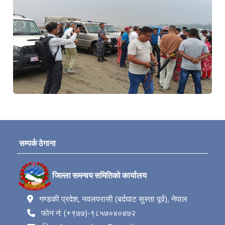
सम्पर्क ठेगाना
जिल्ला समन्वय समितिको कार्यालय
गण्डकी प्रदेश, नवलपरासी (बर्दघाट सुस्ता पूर्व), नेपाल
फोन नं: (+९७७)-९८५७०४०४७२